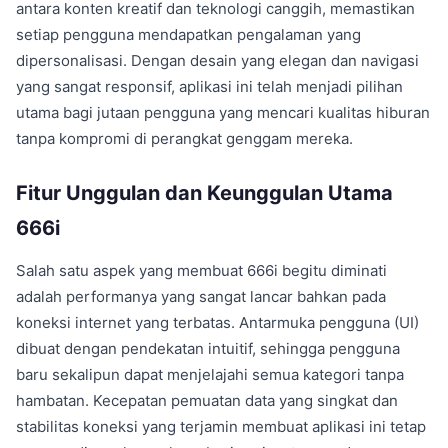
antara konten kreatif dan teknologi canggih, memastikan
setiap pengguna mendapatkan pengalaman yang
dipersonalisasi. Dengan desain yang elegan dan navigasi
yang sangat responsif, aplikasi ini telah menjadi pilihan
utama bagi jutaan pengguna yang mencari kualitas hiburan
tanpa kompromi di perangkat genggam mereka.
Fitur Unggulan dan Keunggulan Utama
666i
Salah satu aspek yang membuat 666i begitu diminati
adalah performanya yang sangat lancar bahkan pada
koneksi internet yang terbatas. Antarmuka pengguna (UI)
dibuat dengan pendekatan intuitif, sehingga pengguna
baru sekalipun dapat menjelajahi semua kategori tanpa
hambatan. Kecepatan pemuatan data yang singkat dan
stabilitas koneksi yang terjamin membuat aplikasi ini tetap