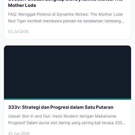
Mother Lode
FAQ: Menggali Potensi di Dynamite Riches: The Mother Lode
Red Tiger kembali membawa pemain ke kedalaman tambang
dengan seri ketiga...
02 Jul 2026
333v: Strategi dan Progresi dalam Satu Putaran
Ulasan Slot In and Out: Heist Modern dengan Mekanisme
Progresif Dalam dunia slot daring yang sering kali terasa 333v
monoton,...
23 Jun 2026