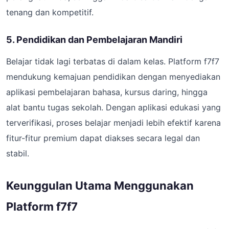
tenang dan kompetitif.
5. Pendidikan dan Pembelajaran Mandiri
Belajar tidak lagi terbatas di dalam kelas. Platform f7f7
mendukung kemajuan pendidikan dengan menyediakan
aplikasi pembelajaran bahasa, kursus daring, hingga
alat bantu tugas sekolah. Dengan aplikasi edukasi yang
terverifikasi, proses belajar menjadi lebih efektif karena
fitur-fitur premium dapat diakses secara legal dan
stabil.
Keunggulan Utama Menggunakan
Platform f7f7