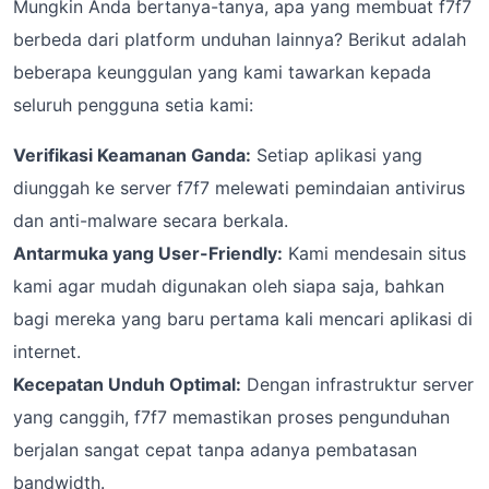
Mungkin Anda bertanya-tanya, apa yang membuat f7f7
berbeda dari platform unduhan lainnya? Berikut adalah
beberapa keunggulan yang kami tawarkan kepada
seluruh pengguna setia kami:
Verifikasi Keamanan Ganda:
Setiap aplikasi yang
diunggah ke server f7f7 melewati pemindaian antivirus
dan anti-malware secara berkala.
Antarmuka yang User-Friendly:
Kami mendesain situs
kami agar mudah digunakan oleh siapa saja, bahkan
bagi mereka yang baru pertama kali mencari aplikasi di
internet.
Kecepatan Unduh Optimal:
Dengan infrastruktur server
yang canggih, f7f7 memastikan proses pengunduhan
berjalan sangat cepat tanpa adanya pembatasan
bandwidth.