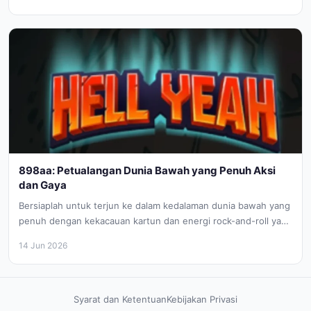
898aa: Petualangan Dunia Bawah yang Penuh Aksi
dan Gaya
Bersiaplah untuk terjun ke dalam kedalaman dunia bawah yang
penuh dengan kekacauan kartun dan energi rock-and-roll yang
membara. Hell Yeah,...
14 Jun 2026
Syarat dan Ketentuan
Kebijakan Privasi