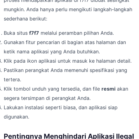
proses mendapatkan aplikasi di f7f7 dibuat sesingkat
mungkin. Anda hanya perlu mengikuti langkah-langkah
sederhana berikut:
Buka situs
f7f7
melalui peramban pilihan Anda.
Gunakan fitur pencarian di bagian atas halaman dan
ketik nama aplikasi yang Anda butuhkan.
Klik pada ikon aplikasi untuk masuk ke halaman detail.
Pastikan perangkat Anda memenuhi spesifikasi yang
tertera.
Klik tombol unduh yang tersedia, dan file
resmi
akan
segera tersimpan di perangkat Anda.
Lakukan instalasi seperti biasa, dan aplikasi siap
digunakan.
Pentingnya Menghindari Aplikasi Ilegal