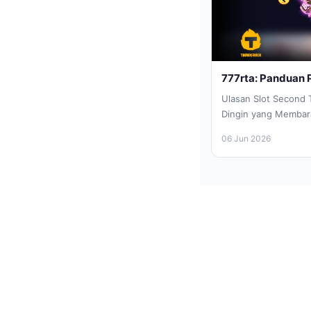
777rta: Panduan P
Ulasan Slot Second
Dingin yang Memba
pemain ke dalam dis
06 Jun 2026