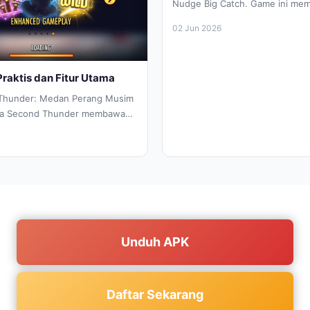
Nudge Big Catch. Game ini me
pengalaman memancing virtual y
02 Jun 2026
raktis dan Fitur Utama
 Thunder: Medan Perang Musim
ra Second Thunder membawa
topia beku yang penuh...
Unduh APK
Daftar Sekarang