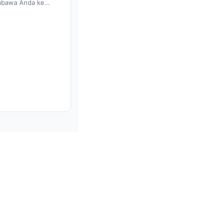
mbawa Anda ke
ang...