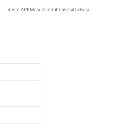
Resmi
APK
Masuk
Unduh
Lokasi
Diskusi