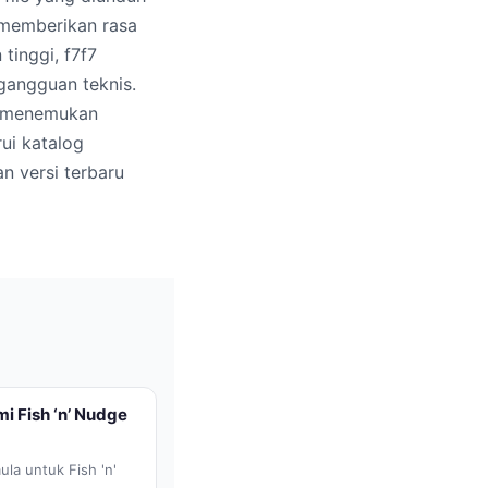
, memberikan rasa
tinggi, f7f7
gangguan teknis.
k menemukan
rui katalog
n versi terbaru
 Fish ‘n’ Nudge
la untuk Fish 'n'